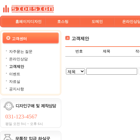
홈페이지디자인
호스팅
도메인
온라인상
고객제안
고객센터
번호
제목
작
자주묻는 질문
온라인상담
고객제안
이벤트
자료실
공지사항
031-123-4567
평일 오전 9시 ~ 오후 6시