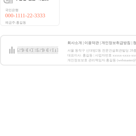
국민은행
000-1111-22-3333
예금주:홍길동
회사소개
|
이용약관
|
개인정보취급방침
|
서울 동작구 신대방2동 전문건설회관빌딩 28층 전화 : 
대표이사: 홍길동 | 사업자번호 xxxxx-xxxx-xx
개인정보보호 관리책임자:홍길동 (webmaster@email.co