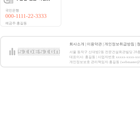
국민은행
000-1111-22-3333
예금주:홍길동
회사소개
|
이용약관
|
개인정보취급방침
|
서울 동작구 신대방2동 전문건설회관빌딩 28층 전화 : 
대표이사: 홍길동 | 사업자번호 xxxxx-xxxx-xx
개인정보보호 관리책임자:홍길동 (webmaster@email.co