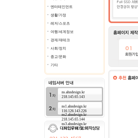
엔터테인먼트
생활/가정
레저/스포츠
여행/세계정보
경제/재테크
사회/정치
종교/문화
기타
ns.ahndesign.kr
218.145.65.143
ns1.ahndesign.kr
116.126.143.226
ns2.ahndesign.kr
218.145.65.144
ns3.ahndesign.kr
116.126.143.225